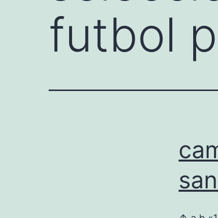
futbol 
cam
san