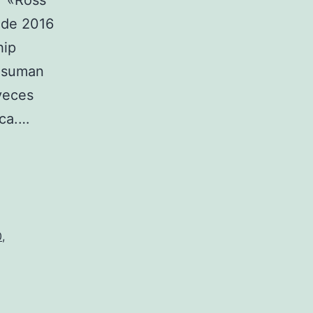
↑ «Ross
 de 2016
hip
onsuman
veces
ica.…
0
,