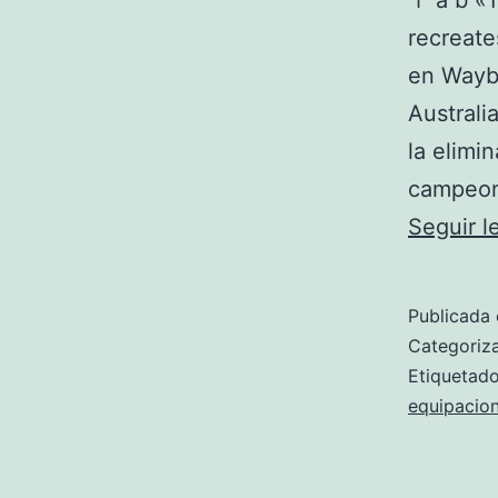
↑ a b «1
recreate
en Wayb
Australi
la elimi
campeona
Seguir 
Publicada 
Categori
Etiqueta
equipacion