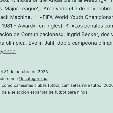
902: Minutes of the Anual General Meeting». 
s ‘Major League’,» Archivado el 7 de noviembre
ack Machine. ↑ «FIFA World Youth Champions
a 1981 – Award» (en inglés). ↑ «Los penales c
nación de Comunicaciones». Ingrid Becker, dos 
 olímpica. Evelin Jahl, doble campeona olímp
camisetas
leyendo
de
futbol
el
31 de octubre de 2023
santiago
zado como
Uncategorized
do como
camisetas clubes futbol
,
camisetas nike futbol 202
 dela seleccion española de futbol para niños