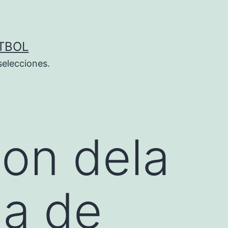
TBOL
selecciones.
ion dela
la de