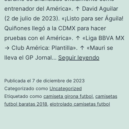
entrenador del América». ↑ David Aguilar
(2 de julio de 2023). «¡Listo para ser Águila!
Quiñones llegó a la CDMX para hacer
pruebas con el América». ↑ «Liga BBVA MX
→ Club América: Plantilla». ↑ «Mauri se
camisetas
lleva el GP Jornal…
Seguir leyendo
de
futbol
Publicada el
7 de diciembre de 2023
blancas
Categorizado como
Uncategorized
y
Etiquetado como
camiseta girona futbol
,
camisetas
futbol baratas 2018
,
elotrolado camisetas futbol
verdes