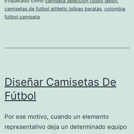
numero
Etiquetado como
camiseta seleccion futbol japon
,
camisetas de futbol athletic bilbao baratas
,
colombia
a
futbol camiseta
una
camiseta
de
futbol
Diseñar Camisetas De
Fútbol
Por ese motivo, cuando un elemento
representativo deja un determinado equipo