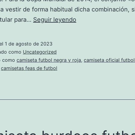
 vestir de forma habitual dicha combinación, 
Punto
titular para…
Seguir leyendo
(Hockey
sobre
el
1 de agosto de 2023
Hielo)
zado como
Uncategorized
do como
camiseta futbol negra y roja
,
camiseta oficial futbol
,
camisetas feas de futbol