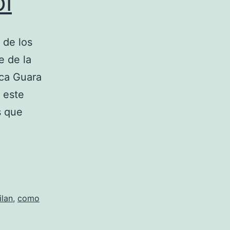
l
 de los
e de la
rca Guara
 este
s que
ilan
,
como