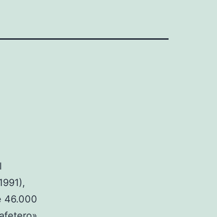
l
1991),
de 46.000
afetero»