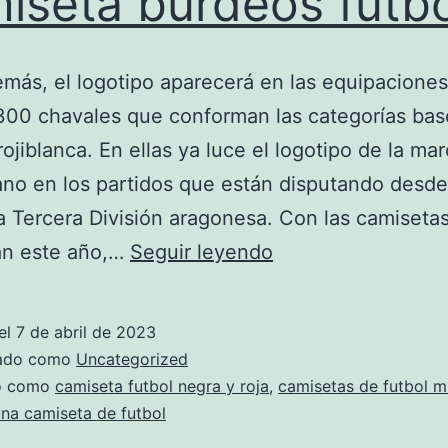
iseta burdeos futbo
más, el logotipo aparecerá en las equipaciones
00 chavales que conforman las categorías bas
rojiblanca. En ellas ya luce el logotipo de la ma
o en los partidos que están disputando desde
a Tercera División aragonesa. Con las camiseta
camiseta
an este año,…
Seguir leyendo
burdeos
futbol
el
7 de abril de 2023
zado como
Uncategorized
do como
camiseta futbol negra y roja
,
camisetas de futbol m
na camiseta de futbol