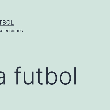
TBOL
selecciones.
 futbol