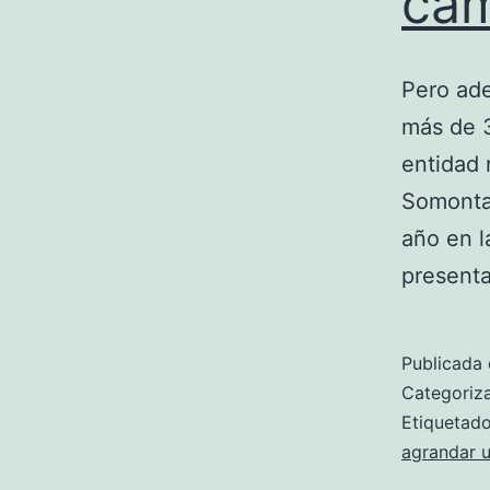
cam
Pero ade
más de 3
entidad 
Somontan
año en l
present
Publicada 
Categori
Etiqueta
agrandar u