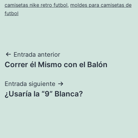
camisetas nike retro futbol
,
moldes para camisetas de
futbol
Navegación
Entrada anterior
Correr él Mismo con el Balón
de
entradas
Entrada siguiente
¿Usaría la “9” Blanca?