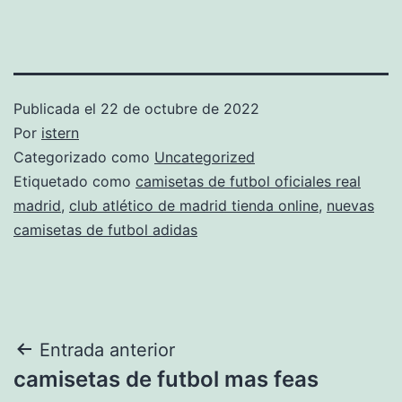
Publicada el
22 de octubre de 2022
Por
istern
Categorizado como
Uncategorized
Etiquetado como
camisetas de futbol oficiales real
madrid
,
club atlético de madrid tienda online
,
nuevas
camisetas de futbol adidas
Navegación
Entrada anterior
camisetas de futbol mas feas
de