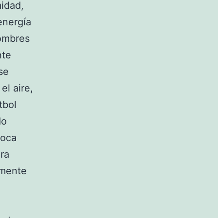
midad,
energía
ombres
nte
se
el aire,
tbol
do
boca
ira
lmente