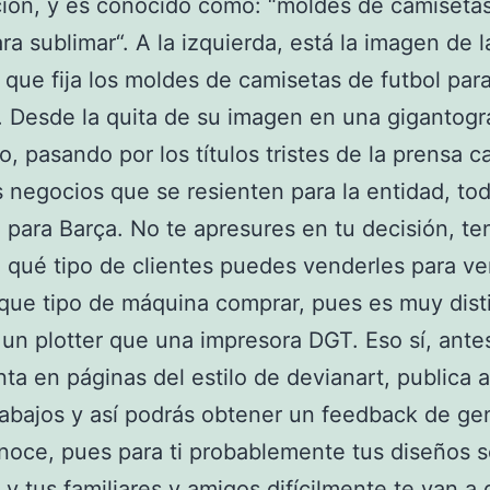
ión, y es conocido como: “moldes de camiseta
ara sublimar“. A la izquierda, está la imagen de l
que fija los moldes de camisetas de futbol par
. Desde la quita de su imagen en una gigantogr
io, pasando por los títulos tristes de la prensa c
s negocios que se resienten para la entidad, to
 para Barça. No te apresures en tu decisión, te
 qué tipo de clientes puedes venderles para ve
que tipo de máquina comprar, pues es muy dist
un plotter que una impresora DGT. Eso sí, ante
ta en páginas del estilo de devianart, publica 
rabajos y así podrás obtener un feedback de ge
noce, pues para ti probablemente tus diseños s
 y tus familiares y amigos difícilmente te van a 