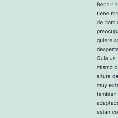
Beber! 
tiene me
de domin
preocup
quiere s
desperta
Gula un 
mismo de
altura d
muy extr
también 
adaptado
están co