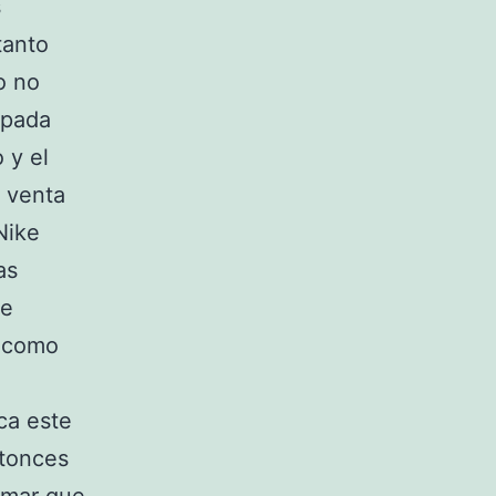
s
tanto
o no
mpada
 y el
 venta
Nike
as
de
s como
zca este
ntonces