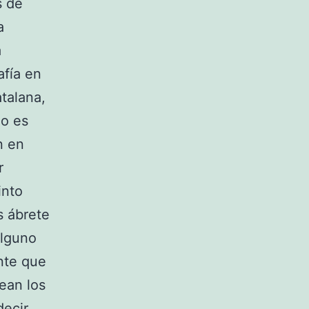
s de
a
a
afía en
atalana,
do es
n en
r
into
s ábrete
alguno
nte que
ean los
decir