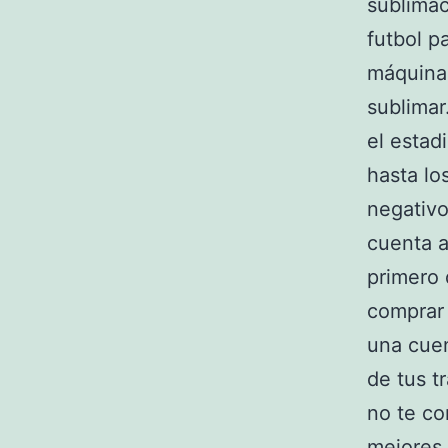
sublimac
futbol p
máquina 
sublimar
el estad
hasta lo
negativo
cuenta a
primero 
comprar 
una cuen
de tus t
no te co
mejores,