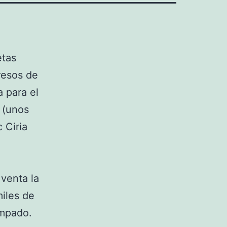
etas
resos de
 para el
e (unos
 Ciria
 venta la
iles de
ampado.