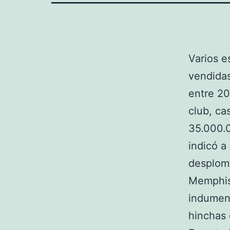
Varios e
vendidas
entre 20
club, ca
35.000.0
indicó a
desplome
Memphis 
indument
hinchas 