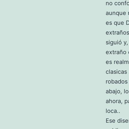
no confo
aunque n
es que 
extraños
siguió y
extraño 
es realm
clasicas
robados 
abajo, l
ahora, p
loca..
Ese dise