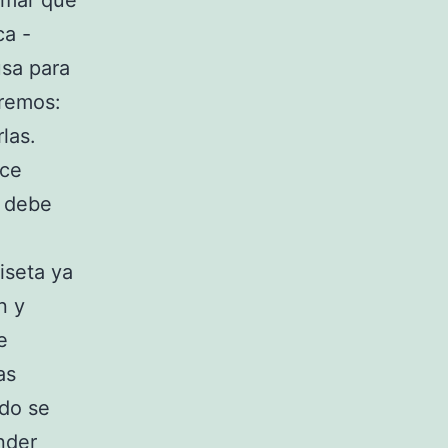
rmar que
ca -
usa para
aremos:
las.
ace
a debe
iseta ya
n y
e
as
ado se
nder