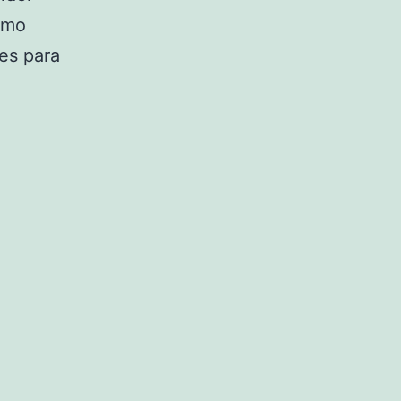
omo
nes para