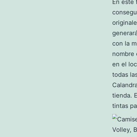
En este 
consegui
original
generará
con la m
nombre 
en el lo
todas la
Calandr
tienda. 
tintas pa