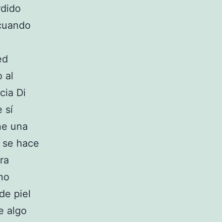
rdido
 cuando
ed
 al
cia Di
 sí
ne una
a se hace
ra
no
de piel
e algo