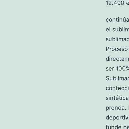
continúa
el subli
sublimac
Proceso 
directam
ser 100%
Sublimac
confecci
sintétic
prenda. 
deportiv
funde pe